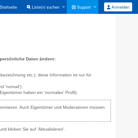
Startseite
Liste(n) suchen
Support
Anmelden
persönliche Daten ändern:
ezeichnung etc.); diese Information ist nur für
d 'nomail').
Eigentümer haben ein 'normales' Profil).
 abonnieren. Auch Eigentümer und Moderatoren müssen
nd klicken Sie auf 'Aktualisieren'.