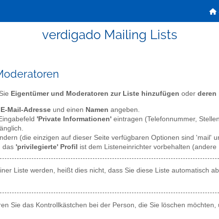
verdigado Mailing Lists
Moderatoren
 Sie
Eigentümer und Moderatoren zur Liste hinzufügen
oder
deren 
e
E-Mail-Adresse
und einen
Namen
angeben.
 Eingabefeld
'Private Informationen'
eintragen (Telefonnummer, Stellenb
änglich.
dern (die einzigen auf dieser Seite verfügbaren Optionen sind 'mail' un
: das
'privilegierte' Profil
ist dem Listeneinrichter vorbehalten (andere 
ner Liste werden, heißt dies nicht, dass Sie diese Liste automatisch
eren Sie das Kontrollkästchen bei der Person, die Sie löschen möchten, u