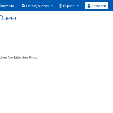
Startseite
Liste(n) suchen
Support
Anmelden
 Queer
cken Sie bitte den Knopf: